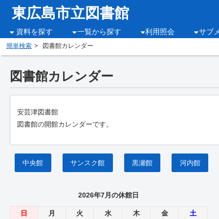
東広島市立図書館
資料を探す
一覧から探す
利用照会
サブ
簡単検索
図書館カレンダー
図書館カレンダー
安芸津図書館
図書館の開館カレンダーです。
中央館
サンスク館
黒瀬館
河内館
2026年7月の休館日
日
月
火
水
木
金
土