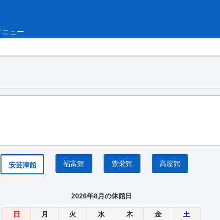
メニュー
福富館
豊栄館
高屋館
安芸津館
2026年8月の休館日
日
月
火
水
木
金
土