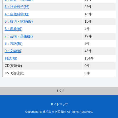
3：社会科学(般)
22件
4：自然科学(般)
18件
5：技術・家庭(般)
18件
6：産業(般)
4件
7：芸術・美術(般)
19件
8：言語(般)
2件
9：文学(般)
43件
雑誌(般)
154件
CD(視聴覚)
0件
DVD(視聴覚)
0件
ＴＯＰ
サイトマップ
Copyright (c) 東広島市立図書館 All Rights Reserved.