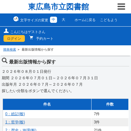
東広島市立図書館
中
大
ホームに戻る
こどもよう
文字サイズの変更
こんにちはゲストさん
ログイン
予約カート
簡単検索
最新出版情報から探す
最新出版情報から探す
２０２６年０８月０１日発行
期間 ２０２６年０７月０１日～２０２６年０７月３１日
出版年月 ２０２６年０７月～２０２６年０７月
探したい分類をボタンで選んでください。
件名
件数
0：総記(般)
7件
1：哲学(般)
3件
2：歴史・地理(般)
21件