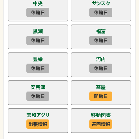
中央
サンスク
休館日
休館日
黒瀬
福富
休館日
休館日
豊栄
河内
休館日
休館日
安芸津
高屋
休館日
開館日
志和アグリ
移動図書
出張情報
巡回情報