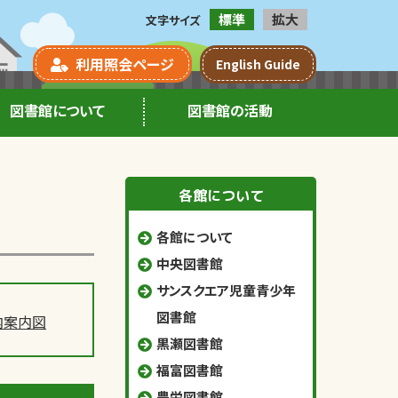
標準
拡大
文字サイズ
利用照会ページ
English Guide
図書館について
図書館の活動
各館について
各館について
中央図書館
サンスクエア児童青少年
図書館
内案内図
黒瀬図書館
福富図書館
豊栄図書館