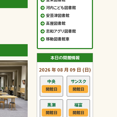
河内こども図書館
安芸津図書館
高屋図書館
志和アグリ図書館
移動図書館車
本日の開館情報
2026
年
08
月
09
日
(日)
中央
サンスク
開館日
開館日
黒瀬
福富
開館日
開館日