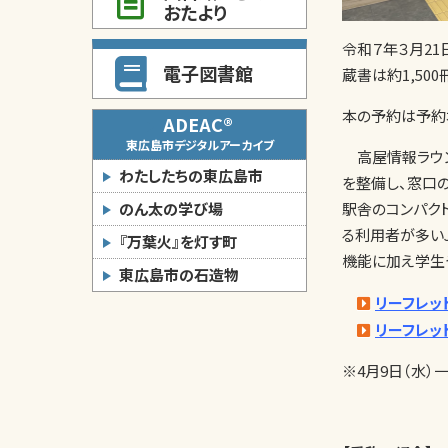
おたより
令和７年３月21
電子図書館
蔵書は約1,50
本の予約は予約
ADEAC®
東広島市デジタルアーカイブ
高屋情報ラウン
わたしたちの東広島市
を整備し、窓口
駅舎のコンパク
のん太の学び場
る利用者が多い
『万葉火』を灯す町
機能に加え学生
東広島市の石造物
リーフレッ
リーフレッ
※4月9日（水）