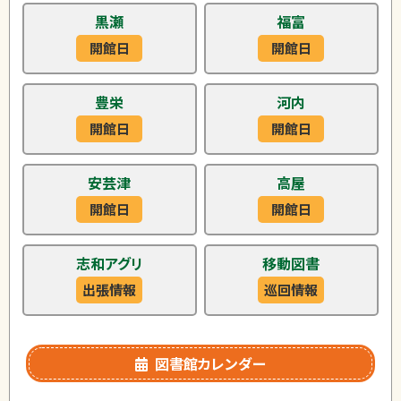
黒瀬
福富
開館日
開館日
豊栄
河内
開館日
開館日
安芸津
高屋
開館日
開館日
志和アグリ
移動図書
出張情報
巡回情報
図書館カレンダー