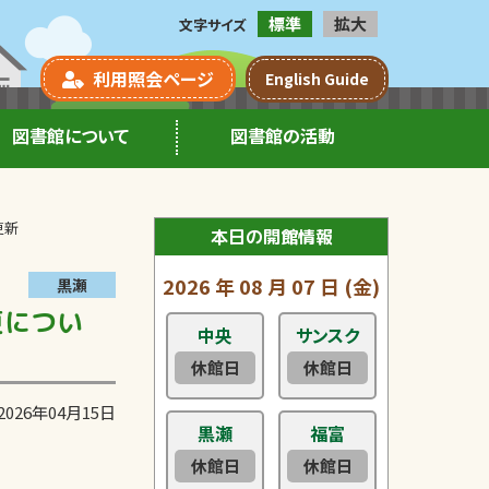
標準
拡大
文字サイズ
利用照会ページ
English Guide
図書館について
図書館の活動
更新
本日の開館情報
2026
年
08
月
07
日
(金)
黒瀬
更につい
中央
サンスク
休館日
休館日
2026年04月15日
黒瀬
福富
休館日
休館日