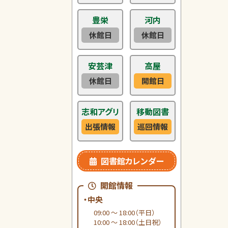
豊栄
河内
休館日
休館日
安芸津
高屋
休館日
開館日
志和アグリ
移動図書
出張情報
巡回情報
図書館カレンダー
開館情報
・中央
09:00 ～ 18:00（平日）
10:00 ～ 18:00（土日祝）