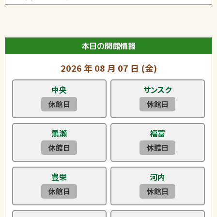
本日の開館情報
2026
年
08
月
07
日
(金)
中央
サンスク
休館日
休館日
黒瀬
福富
休館日
休館日
豊栄
河内
休館日
休館日