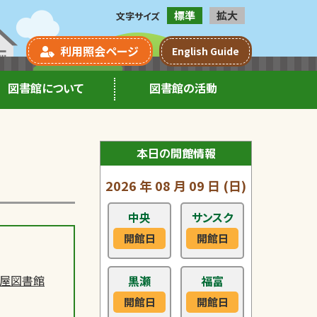
標準
拡大
文字サイズ
利用照会ページ
English Guide
図書館について
図書館の活動
本日の開館情報
2026
年
08
月
09
日
(日)
中央
サンスク
開館日
開館日
屋図書館
黒瀬
福富
開館日
開館日