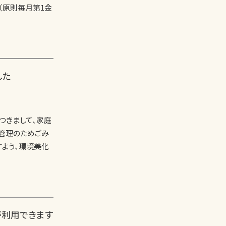
日（原則毎月第1金
した
つきまして、家庭
管理のためごみ
すよう、環境美化
 が利用できます