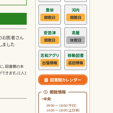
豊栄
河内
開館日
開館日
安芸津
高屋
のお医者さん
開館日
休館日
しました
志和アグリ
移動図書
出張情報
巡回情報
に、図書館の本
できます。(1人1
図書館カレンダー
開館情報
・中央
09:00 ～ 18:00（平日）
10:00 ～ 18:00（土日祝）