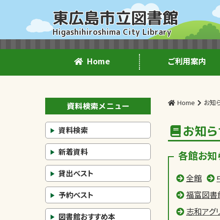
東広島市立図書館
Higashihiroshima City Library
Home
ご利用案内
Home
お知
資料検索メニュー
お知ら
資料検索
新着資料
各館お知
貸出ベスト
全館
福富図書
予約ベスト
志和アグ
図書館おすすめ本