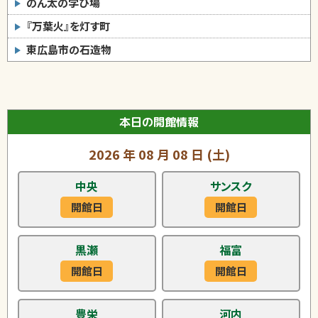
のん太の学び場
『万葉火』を灯す町
東広島市の石造物
本日の開館情報
2026
年
08
月
08
日
(土)
中央
サンスク
開館日
開館日
黒瀬
福富
開館日
開館日
豊栄
河内