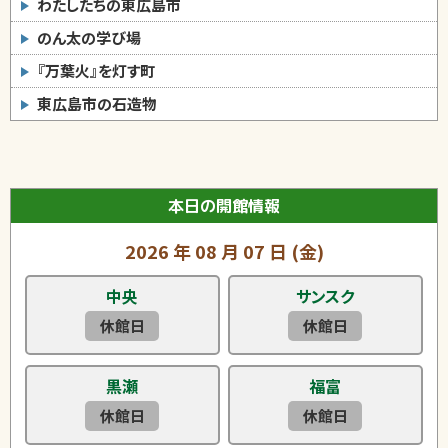
わたしたちの東広島市
のん太の学び場
『万葉火』を灯す町
東広島市の石造物
本日の開館情報
2026
年
08
月
07
日
(金)
中央
サンスク
休館日
休館日
黒瀬
福富
休館日
休館日