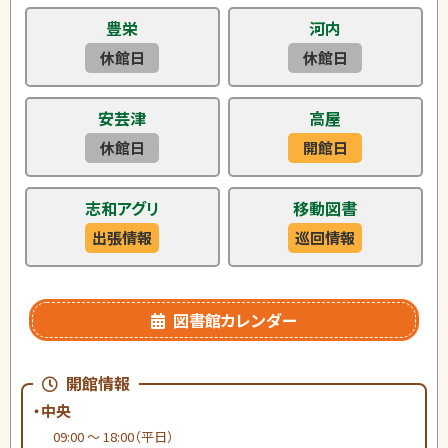
豊栄
河内
休館日
休館日
安芸津
高屋
休館日
開館日
志和アグリ
移動図書
出張情報
巡回情報
図書館カレンダー
開館情報
・中央
09:00 ～ 18:00（平日）