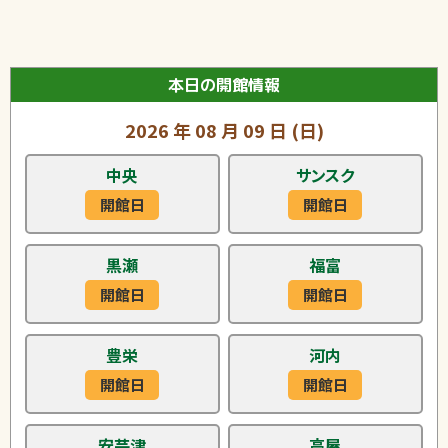
本日の開館情報
2026
年
08
月
09
日
(日)
中央
サンスク
開館日
開館日
黒瀬
福富
開館日
開館日
豊栄
河内
開館日
開館日
安芸津
高屋