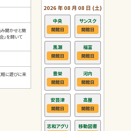
2026
年
08
月
08
日
(土)
中央
サンスク
開館日
開館日
読み聞かせと簡
会」を開いて
黒瀬
福富
開館日
開館日
豊栄
河内
気軽に遊びに来
開館日
開館日
安芸津
高屋
開館日
開館日
志和アグリ
移動図書