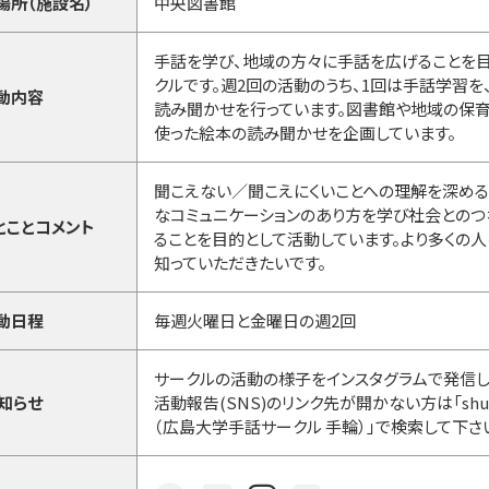
場所（施設名）
中央図書館
手話を学び、地域の方々に手話を広げることを
クルです。週2回の活動のうち、1回は手話学習を
動内容
読み聞かせを行っています。図書館や地域の保
使った絵本の読み聞かせを企画しています。
聞こえない／聞こえにくいことへの理解を深める
なコミュニケーションのあり方を学び社会とのつ
とことコメント
ることを目的として活動しています。より多くの
知っていただきたいです。
動日程
毎週火曜日と金曜日の週2回
サークルの活動の様子をインスタグラムで発信し
知らせ
活動報告(SNS)のリンク先が開かない方は「shuwa.
（広島大学手話サークル 手輪）」で検索して下さ