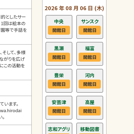
2026
年
08
月
06
日
(木)
目的としたサー
中央
サンスク
、1回は絵本の
育園等で手話を
開館日
開館日
黒瀬
福富
、そして、多様
開館日
開館日
ながりを広げ
人にこの活動を
豊栄
河内
開館日
開館日
安芸津
高屋
ています。
hirodai
開館日
開館日
い。
志和アグリ
移動図書